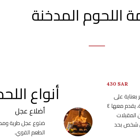
ة اللحوم المدخنة
أنواع اللح
430 SAR
 بعناية على
طريقة الشيف إياد والمدخن لمدة ١٤-١٢ساعة، يقدم معها ٤
أضلاع عجل
 المقبلات
ضلوع عجل طرية ومط
ل شخص بحد
الطعم القوي.