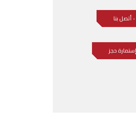
- أتصل بنا
 إستمارة حجز