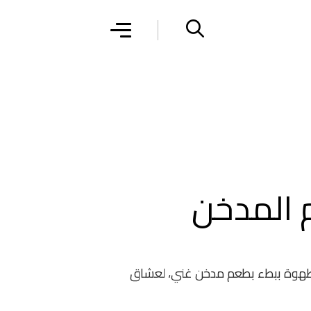
م المدخن
هوة ببطء بطعم مدخن غني، لعشاق