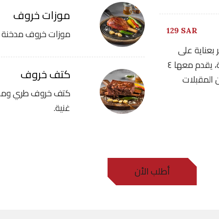
موزات خروف
129 SAR
موزات خروف مدخنة تُ
 بعناية على
طريقة الشيف إياد والمدخن لمدة ١٤-١٢ساعة، يقدم معها ٤
كتف خروف
 المقبلات
كتف خروف طري ومدخ
غنية.
أطلب الأن